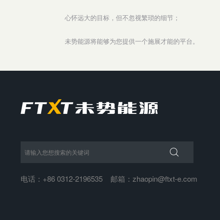
心怀远大的目标，但不忽视繁琐的细节；
未势能源将能够为您提供一个施展才能的平台。

电话：+86 0312-2196535
邮箱：zhaopin@ftxt-e.com