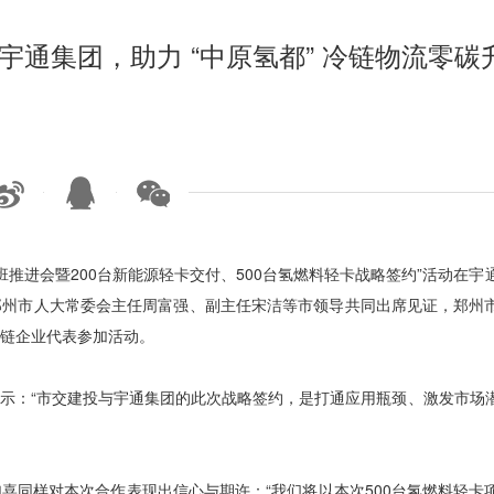
宇通集团，助力 “中原氢都” 冷链物流零碳
作专班推进会暨200台新能源轻卡交付、500台氢燃料轻卡战略签约”活动在宇
郑州市人大常委会主任周富强、副主任宋洁等市领导共同出席见证，郑州
业链企业代表参加活动。
示：“市交建投与宇通集团的此次战略签约，是打通应用瓶颈、激发市场
喜同样对本次合作表现出信心与期许：“我们将以本次500台氢燃料轻卡