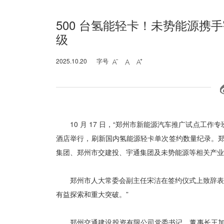
500 台氢能轻卡！未势能源携手
级
2025.10.20
字号



10 月 17 日，“郑州市新能源汽车推广试点工
酒店举行，刷新国内氢能源轻卡单次签约数量纪录。
集团、郑州市交建投、宇通集团及未势能源等相关产
郑州市人大常委会副主任宋洁在签约仪式上致辞表
有益探索和重大突破。”
郑州交通建设投资有限公司党委书记、董事长王加