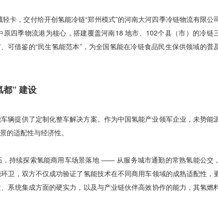
冷藏轻卡，交付给开创氢能冷链“郑州模式”的河南大河四季冷链物流有限公
原四季物流港为核心，搭建覆盖河南18 地市、102个县（市）的冷链
广、可借鉴的“民生氢能范本”，为全国氢能在冷链食品民生保供领域的普
都” 建设
能车辆提供了定制化整车解决方案。作为中国氢能产业领军企业，未势能
场景的适配性与经济性。
，持续探索氢能商用车场景落地 —— 从服务城市通勤的常熟氢能公交
能环卫，双方不仅成功验证了氢能技术在不同商用车领域的成熟适配性，
发、系统集成方面的硬实力，以及与产业链伙伴高效协作的能力，其氢燃