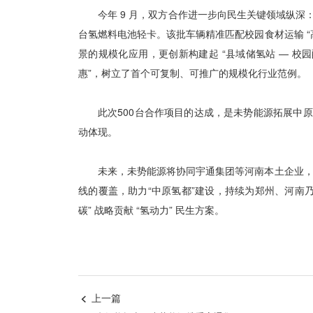
今年 9 月，双方合作进一步向民生关键领域纵深
台氢燃料电池轻卡。该批车辆精准匹配校园食材运输 “
景的规模化应用，更创新构建起 “县域储氢站 — 校园
惠”，树立了首个可复制、可推广的规模化行业范例。
此次500台合作项目的达成，是未势能源拓展中
动体现。
未来，未势能源将协同宇通集团等河南本土企业，借
线的覆盖，助力“中原氢都”建设，持续为郑州、河南
碳” 战略贡献 “氢动力” 民生方案。
上一篇
