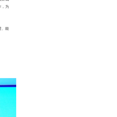
作，为
赁、能