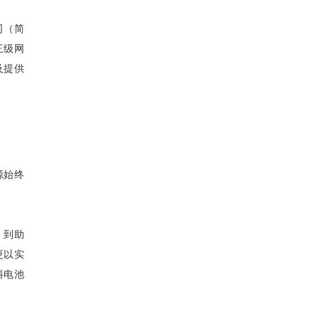
司（简
三级网
及提供
源始终
，到助
更以实
料电池