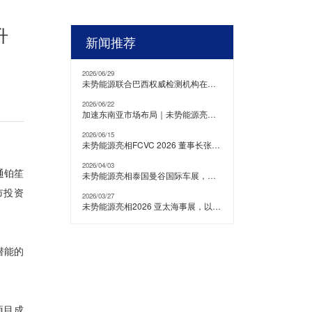
升
新闻推荐
2026/06/29
未势能源联合巴西权威检测机构在当地开展氢能重卡测试验证
2026/06/22
加速东南亚市场布局｜未势能源亮相2026吉隆坡国际车展
2026/06/15
未势能源亮相FCVC 2026 董事长张天羽发表主旨演讲
2026/04/03
通铂笙
未势能源亮相泰国曼谷国际车展，积极开拓东南亚市场
市投资
2026/03/27
未势能源亮相2026 亚太海事展，以氢能技术赋能全球绿色航运
潜能的
项目成