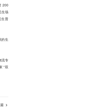
200
民生场
民生普
献的生
物流专
 “双
一篇
