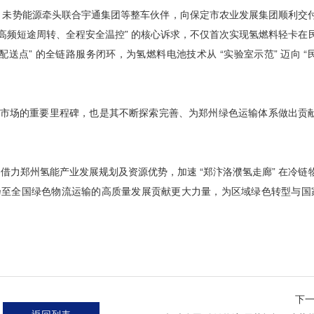
：未势能源牵头联合宇通集团等整车伙伴，向保定市农业发展集团顺利交付 
高频短途周转、全程安全温控” 的核心诉求，不仅首次实现氢燃料轻卡在
配送点” 的全链路服务闭环，为氢燃料电池技术从 “实验室示范” 迈向 “
原市场的重要里程碑，也是其不断探索完善、为郑州绿色运输体系做出贡
力郑州氢能产业发展规划及资源优势，加速 “郑汴洛濮氢走廊” 在冷链
乃至全国绿色物流运输的高质量发展贡献更大力量，为区域绿色转型与国家
下